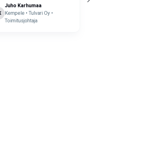
Juho Karhumaa
Hannes Suom
Kempele • Tulvari Oy •
Espoo • Stepfix
K
HS
Toimitusjohtaja
Toimitusjohtaja