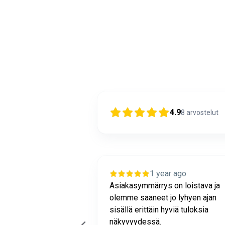
4.9
8
arvostelut
ear ago
1 year ago
ja osaavaa toimintaa.
Asiakasymmärrys on loistava ja
gelmitta.
olemme saaneet jo lyhyen ajan
sisällä erittäin hyviä tuloksia
näkyvyydessä.