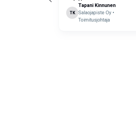
ala
Tapani Kinnunen
 Aitatalo Oy •
Salaojapiste Oy •
TK
Toimitusjohtaja
Page
1
of
5