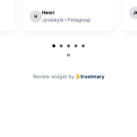
Henri
J
H
Jyväskylä • Pintagroup
Review widget
by
trustmary