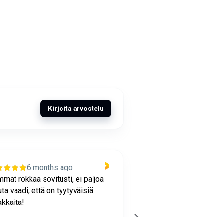
Kirjoita arvostelu
6 months ago
1 year ag
mat rokkaa sovitusti, ei paljoa
Yrityksemme on saan
ta vaadi, että on tyytyväisiä
google näkyvyyttä Seo
akkaita!