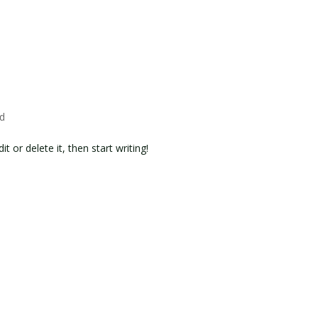
P
ed
t or delete it, then start writing!